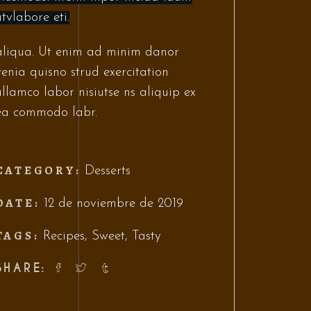
utvlabore eti.
aliqua. Ut enim ad minim danor
venia quisno strud exercitation
ullamco labor nisiutse ns aliquip ex
ea commodo labr.
CATEGORY:
Desserts
DATE:
12 de noviembre de 2019
TAGS:
Recipes
,
Sweet
,
Tasty
SHARE: