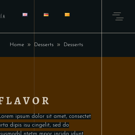
ÍA
Home
Desserts
Desserts
FLAVOR
Lorem ipsum dolor sit amet, consectet
urta dipis isu cingelit, sed do
eiusmodsl ntetm mpor incida idunt