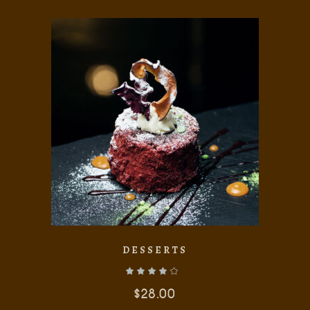
DESSERTS
Valorado con
de 5
$
28.00