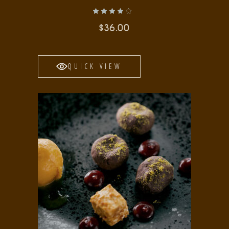
Valorado con
de 5
$
36.00
QUICK VIEW