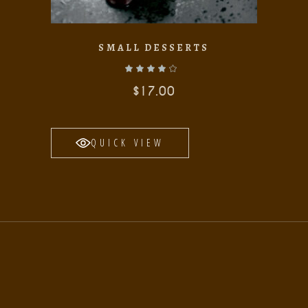
SMALL DESSERTS
Valorado con
de 5
$
17.00
QUICK VIEW