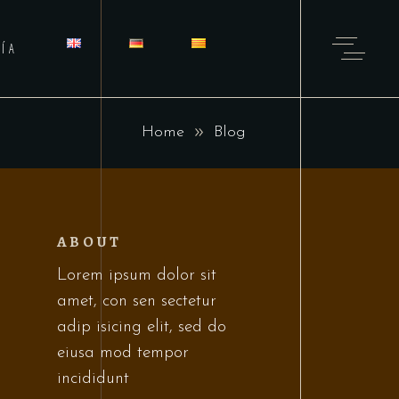
ÍA
Home
Blog
ABOUT
Lorem ipsum dolor sit
amet, con sen sectetur
adip isicing elit, sed do
eiusa mod tempor
incididunt