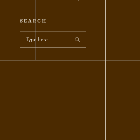
SEARCH
Search
for: