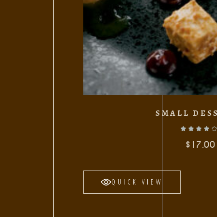
SMALL DES
Valorado con
de 5
$
17.00
QUICK VIEW