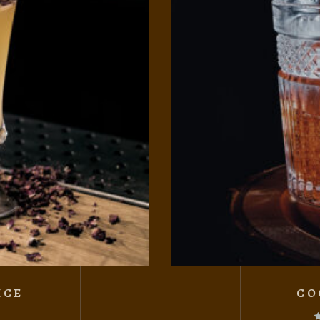
ICE
CO
Va