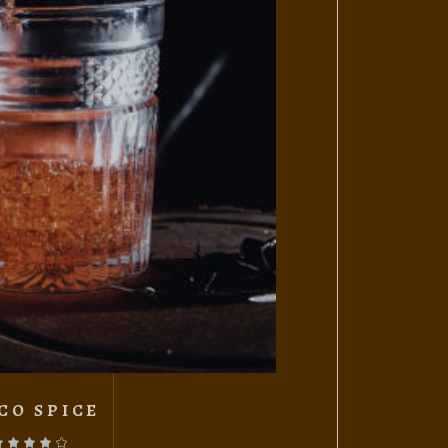
CO SPICE
lorado con
de 5