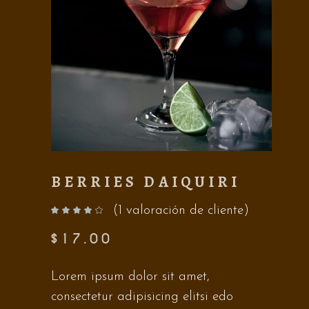
BERRIES DAIQUIRI
(
1
valoración de cliente)
Valorado con
de 5 en base a
valoración de un cliente
$
17.00
Lorem ipsum dolor sit amet,
consectetur adipisicing elitsi edo