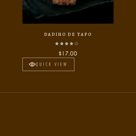
DADIHO DE TAPO
Valorado con
de 5
$
17.00
QUICK VIEW