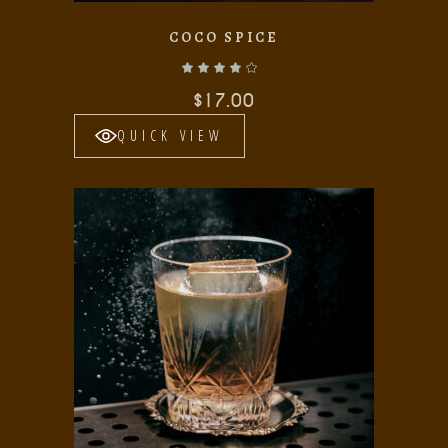
COCO SPICE
Valorado con
de 5
$
17.00
QUICK VIEW
Add to wishlist