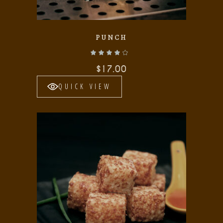
PUNCH
Valorado con
de 5
$
17.00
QUICK VIEW
Add to wishlist