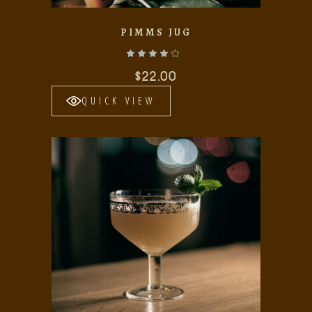
PIMMS JUG
Valorado con
de 5
$
22.00
QUICK VIEW
Add to wishlist