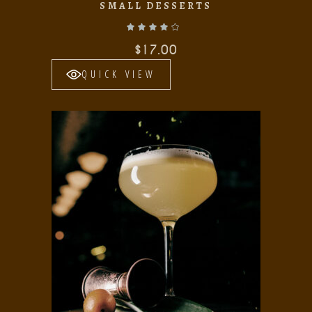
SMALL DESSERTS
Valorado con
de 5
$
17.00
QUICK VIEW
Add to wishlist