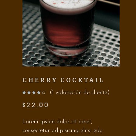
CHERRY COCKTAIL
(
1
valoración de cliente)
Valorado con
de 5 en base a
valoración de un cliente
$
22.00
Lorem ipsum dolor sit amet,
consectetur adipisicing elitsi edo