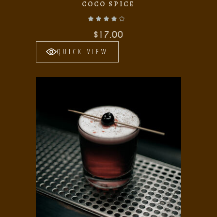
COCO SPICE
Valorado con
de 5
$
17.00
QUICK VIEW
Add to wishlist