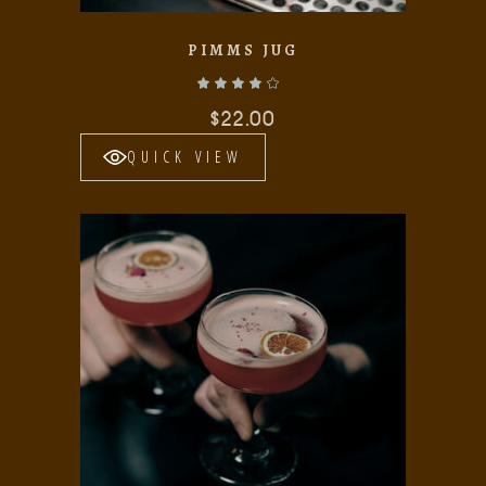
PIMMS JUG
Valorado con
de 5
$
22.00
QUICK VIEW
Add to wishlist