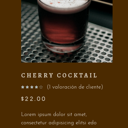
CHERRY COCKTAIL
(
1
valoración de cliente)
Valorado con
de 5 en base a
valoración de un cliente
$
22.00
Lorem ipsum dolor sit amet,
consectetur adipisicing elitsi edo