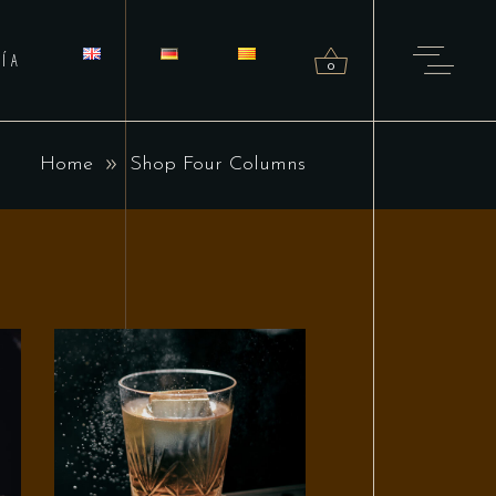
ÍA
0
Home
Shop Four Columns
roducts in the cart.
ITO
AÑADIR AL CARRITO