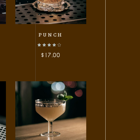
PUNCH
$
17.00
ITO
AÑADIR AL CARRITO