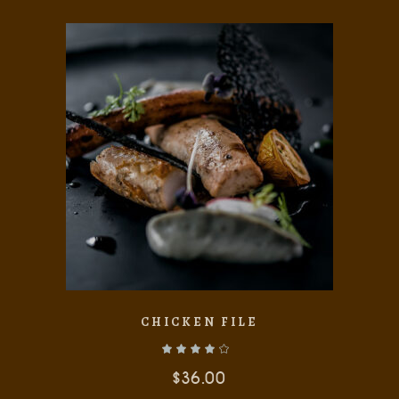
CHICKEN FILE
Valorado con
de 5
$
36.00