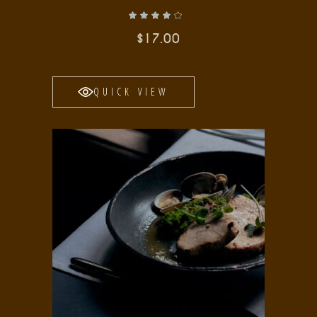
Valorado con
de 5
$
17.00
QUICK VIEW